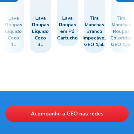
Lava
Lava
Lava
Tira
Tira
Roupas
Roupas
Roupas
Manchas
Manchas
Líquido
Líquido
em Pó
Branco
Roupas
Coco
Coco
Cartucho
Impecável
Coloridas
1L
3L
GEO 1,5L
GEO 1,5L
Acompanhe a
GEO
nas redes