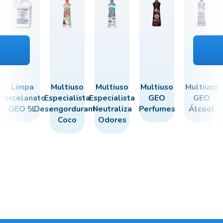
Limpa
Multiuso
Multiuso
Multiuso
Multiuso
Porcelanato
Especialista
Especialista
GEO
GEO
GEO 5L
Desengordurante
Neutraliza
Perfumes
Álcool
Coco
Odores