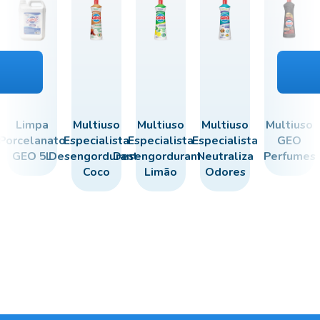
Limpa
Multiuso
Multiuso
Multiuso
Multiuso
Porcelanato
Especialista
Especialista
Especialista
GEO
GEO 5L
Desengordurante
Desengordurante
Neutraliza
Perfumes
Coco
Limão
Odores