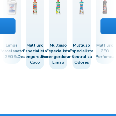
Limpa
Multiuso
Multiuso
Multiuso
Multiuso
Porcelanato
Especialista
Especialista
Especialista
GEO
GEO 5L
Desengordurante
Desengordurante
Neutraliza
Perfumes
Coco
Limão
Odores