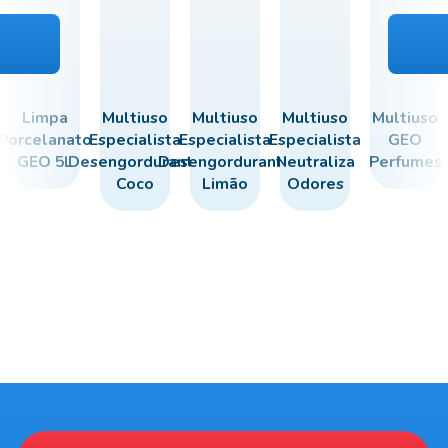
Limpa
Multiuso
Multiuso
Multiuso
Multiuso
Porcelanato
Especialista
Especialista
Especialista
GEO
GEO 5L
Desengordurante
Desengordurante
Neutraliza
Perfumes
Coco
Limão
Odores