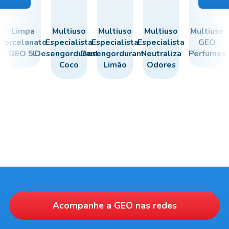
Limpa
Multiuso
Multiuso
Multiuso
Multiuso
Porcelanato
Especialista
Especialista
Especialista
GEO
GEO 5L
Desengordurante
Desengordurante
Neutraliza
Perfumes
Coco
Limão
Odores
Acompanhe a
GEO
nas redes