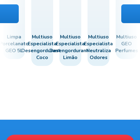
Limpa
Multiuso
Multiuso
Multiuso
Multiuso
Porcelanato
Especialista
Especialista
Especialista
GEO
GEO 5L
Desengordurante
Desengordurante
Neutraliza
Perfumes
Coco
Limão
Odores