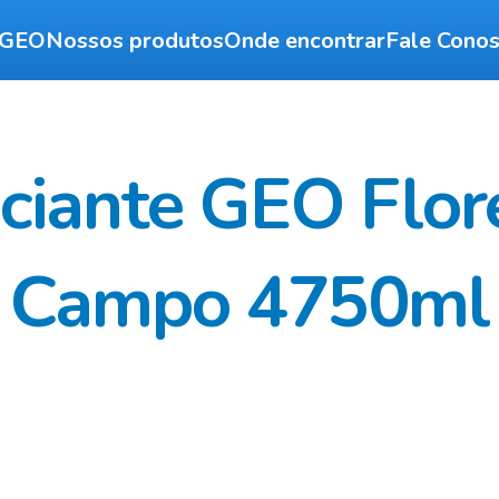
 GEO
Nossos produtos
Onde encontrar
Fale Cono
iante GEO Flor
Campo 4750ml