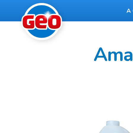
A
Amac