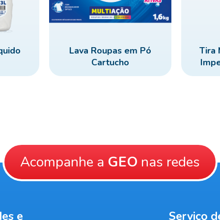
quido
Lava Roupas em Pó
Tira
Cartucho
Impe
Acompanhe a
GEO
nas redes
des e
Serviço 