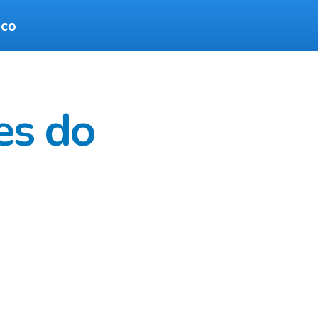
sco
es do